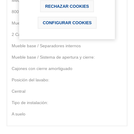
Medidas / Lavabo y mueble / Longitud (mm):
RECHAZAR COOKIES
800
CONFIGURAR COOKIES
Mueble base / Combinación de puertas y cajones:
2 Cajones
Mueble base / Separadores internos
Mueble base / Sistema de apertura y cierre:
Cajones con cierre amortiguado
Posición del lavabo:
Central
Tipo de instalación:
A suelo