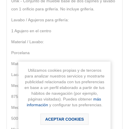
Unik - Conjunto de mueble base de dos cajones y lavabo
con 1 orificio para grifería. No incluye grifería.
Lavabo / Agujeros para grifería:
1 Agujero en el centro
Material / Lavabo:
Porcelana
Material / Mueble base:
Utilizamos cookies propias y de terceros
Lacado
para analizar nuestros servicios y mostrarte
publicidad relacionada con tus preferencias
Medidas / Lavabo y mueble / Altura (mm):
en base a un perfil elaborado a partir de tus
hábitos de navegación (por ejemplo,
875
páginas visitadas). Puedes obtener
más
información
y configurar tus preferencias.
Medidas / Lavabo y mueble / Anchura (mm):
500
ACEPTAR COOKIES