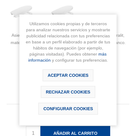
Utilizamos cookies propias y de terceros
para analizar nuestros servicios y mostrarte
Asiento y tapa de inodoro modelo VICTORIA-N de supralit,
publicidad relacionada con tus preferencias
en base a un perfil elaborado a partir de tus
material antibacteriano, con bisagra acetálica. Color blanco.
hábitos de navegación (por ejemplo,
páginas visitadas). Puedes obtener
más
Fabricante:
ROCA
información
y configurar tus preferencias.
Sku:
A801E56001
ACEPTAR COOKIES
RECHAZAR COOKIES
CONFIGURAR COOKIES
36,17 € IVA Inc.
AÑADIR AL CARRITO