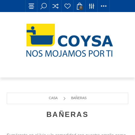
0
CASA
BAÑERAS
BAÑERAS
Sumérgete en el lujo y la comodidad con nuestra amplia gama