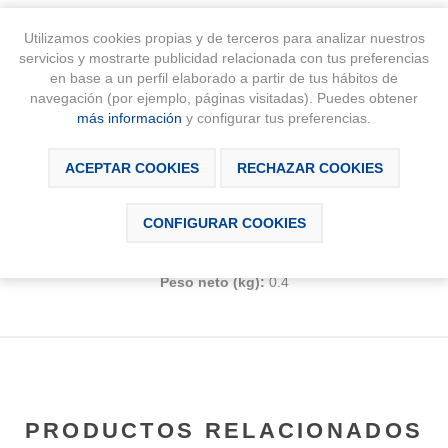
Utilizamos cookies propias y de terceros para analizar nuestros
servicios y mostrarte publicidad relacionada con tus preferencias
en base a un perfil elaborado a partir de tus hábitos de
navegación (por ejemplo, páginas visitadas). Puedes obtener
más información
y configurar tus preferencias.
SCRIPCIÓN
DESCARGABLES
CONTÁCTAN
ACEPTAR COOKIES
RECHAZAR COOKIES
CARACTERÍSTICAS TÉCNICAS
CONFIGURAR COOKIES
Brazo de pared para rociador. Compatible con RainDream y RainSense
Peso neto (kg):
0.4
PRODUCTOS RELACIONADOS