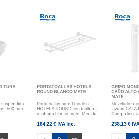
O TURA
PORTATOALLAS HOTELS
GRIFO MON
ROUND BLANCO MATE
CAÑO ALTO
MATE
 suspendido
Portatoallas pared modelo
Mezclador m
ltas. 500 mm
HOTELS ROUND con toallero,
lavabo CALA 
acabado blanco mate. Medida
Cuerpo liso, c
629x106x3...
en frío...
.
184,22 € IVA Inc.
238,13 € IVA