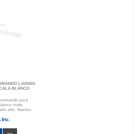
OMANDO LAVABO
 CALA BLANCO
onomando para
blanco mate.
año alto. Apertura
 Inc.