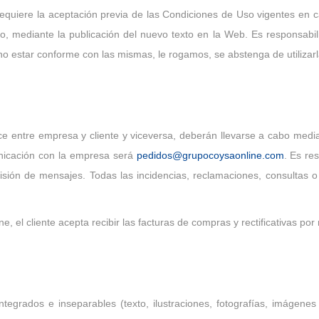
b requiere la aceptación previa de las Condiciones de Uso vigentes 
o, mediante la publicación del nuevo texto en la Web. Es responsabi
no estar conforme con las mismas, le rogamos, se abstenga de utilizarl
e entre empresa y cliente y viceversa, deberán llevarse a cabo media
unicación con la empresa será
pedidos@grupocoysaonline.com
. Es re
sión de mensajes. Todas las incidencias, reclamaciones, consultas o p
e, el cliente acepta recibir las facturas de compras y rectificativas por
grados e inseparables (texto, ilustraciones, fotografías, imágenes