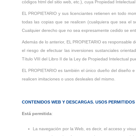
códigos html del sitio web, etc.), cuya Propiedad Intelectu
EL PROPIETARIO y sus licenciantes retienen en todo mome
todas las copias que se realicen (cualquiera que sea el
Cualquier derecho que no sea expresamente cedido se ent
Además de lo anterior, EL PROPIETARIO es responsable de l
el riesgo de efectuar las inversiones sustanciales orienta
Título VIII del Libro II de la Ley de Propiedad Intelectual
EL PROPIETARIO es también el único dueño del diseño e i
realicen imitaciones o usos desleales del mismo.
CONTENIDOS WEB Y DESCARGAS. USOS PERMITIDOS 
Está permitida
:
La navegación por la Web, es decir, el acceso y vis