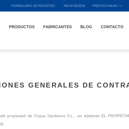
FORMULARIO DE REGISTRO
INICIA SESIÓN
PRECIOS IVA INC.
A
PRODUCTOS
FABRICANTES
BLOG
CONTACTO
IONES GENERALES DE CONTR
web propiedad de Coysa Sanitarios S.L., en adelante EL PROPIETARI
d).