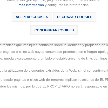
navegación (por ejemplo, páginas visitadas). Puedes obtener
más información
y configurar tus preferencias.
ACEPTAR COOKIES
RECHAZAR COOKIES
CONFIGURAR COOKIES
 hipervínculos con la Web desde otras páginas o sitios web, siempr
 Web o de cualquiera de las personas y productos a que se haga refe
 técnicas que impliquen confusión sobre la identidad y propiedad de lo
e páginas o sitios web cuyos contenidos promocionen o hagan apología,
smo, queda expresamente prohibido el establecimiento de links con fines
da la utilización de elementos extraídos de la Web, sin el consentim
 desde páginas o sitios web de terceros implican relaciones de EL PR
re los mismos, por lo que EL PROPIETARIO no será responsable en abs