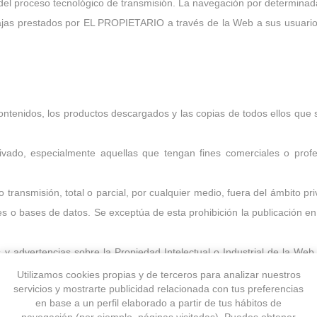
 del proceso tecnológico de transmisión. La navegación por determinada
ventajas prestados por EL PROPIETARIO a través de la Web a sus usuar
ntenidos, los productos descargados y las copias de todos ellos que 
rivado, especialmente aquellas que tengan fines comerciales o profe
o transmisión, total o parcial, por cualquier medio, fuera del ámbito p
nes o bases de datos. Se exceptúa de esta prohibición la publicación 
 y advertencias sobre la Propiedad Intelectual o Industrial de la Web 
Utilizamos cookies propias y de terceros para analizar nuestros
servicios y mostrarte publicidad relacionada con tus preferencias
das en cualesquiera otras secciones de estas Condiciones Generales 
en base a un perfil elaborado a partir de tus hábitos de
ier tercero.