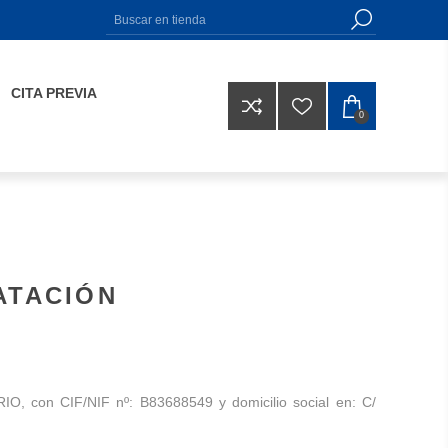
CITA PREVIA
0
ATACIÓN
O, con CIF/NIF nº: B83688549 y domicilio social en: C/