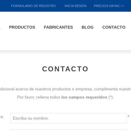
FORMULARIO DE REGISTRO
INICIA SESIÓN
PRECIOS IVA INC.
A
PRODUCTOS
FABRICANTES
BLOG
CONTACTO
CONTACTO
 adicional acerca de nuestros productos o empresa, cumplimenta nuestr
Por favor, rellena todos
los campos requeridos
(*).
e:
*