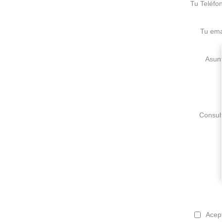
Tu Teléfo
Tu ema
Asun
Consul
Acep