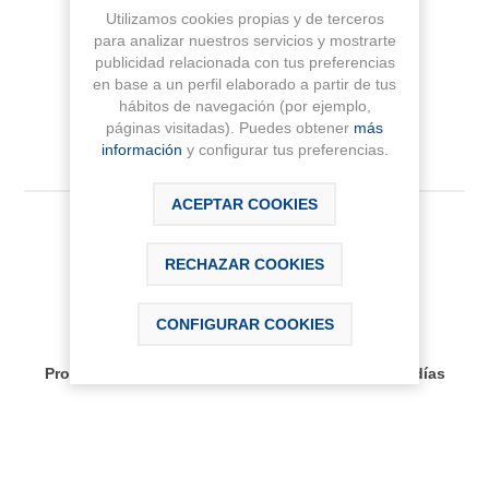
Utilizamos cookies propias y de terceros
Fabricante:
ROCA
para analizar nuestros servicios y mostrarte
publicidad relacionada con tus preferencias
Sku:
A5BCB09C00
en base a un perfil elaborado a partir de tus
hábitos de navegación (por ejemplo,
páginas visitadas). Puedes obtener
más
información
y configurar tus preferencias.
ACEPTAR COOKIES
27,19 € IVA Inc.
RECHAZAR COOKIES
AÑADIR AL CARRITO
CONFIGURAR COOKIES
Disponibilidad:
Producto bajo pedido, plazo de entrega aprox 30 días