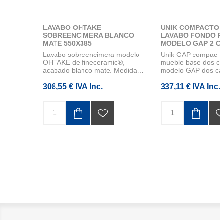
LAVABO OHTAKE
UNIK COMPACTO
SOBREENCIMERA BLANCO
LAVABO FONDO 
MATE 550X385
MODELO GAP 2 
ACABADO BLANC
Lavabo sobreencimera modelo
Unik GAP compac .
MEDIDA 500X380
OHTAKE de fineceramic®,
mueble base dos c
acabado blanco mate. Medida
modelo GAP dos c
550x385x18...
lavabo comp...
308,55 € IVA Inc.
337,11 € IVA Inc.