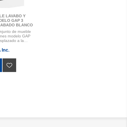
LE LAVABO Y
DELO GAP 3
CABADO BLANCO
ABO
njunto de mueble
 A LA DERECHA.
jones modelo GAP
0X460
splazado a la
 Inc.