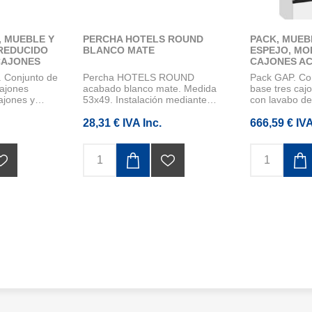
, MUEBLE Y
PERCHA HOTELS ROUND
PACK, MUEB
REDUCIDO
BLANCO MATE
ESPEJO, MO
CAJONES
CAJONES A
O MATE Y
MATE Y LAV
 Conjunto de
Percha HOTELS ROUND
Pack GAP. Co
DESPLAZADO
ajones
acabado blanco mate. Medida
base tres ca
MEDIDA 100
ajones y
53x49. Instalación mediante
con lavabo de
tornillería. I...
derec...
28,31 € IVA Inc.
666,59 € IVA