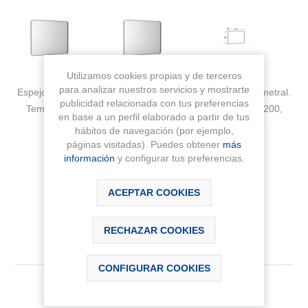
Utilizamos cookies propias y de terceros
para analizar nuestros servicios y mostrarte
Espejo rectangular LUNA FRAME AMBIENT con luz perimetral.
publicidad relacionada con tus preferencias
Temperatura de color: 3000K Disponible en medidas 1200,
en base a un perfil elaborado a partir de tus
1000, 800 y 600 mm de alto por 800 mm de ancho
hábitos de navegación (por ejemplo,
páginas visitadas). Puedes obtener
más
Fabricante:
ROCA
información
y configurar tus preferencias.
Sku:
A812423000
ACEPTAR COOKIES
RECHAZAR COOKIES
CONFIGURAR COOKIES
313,09 € IVA Inc.