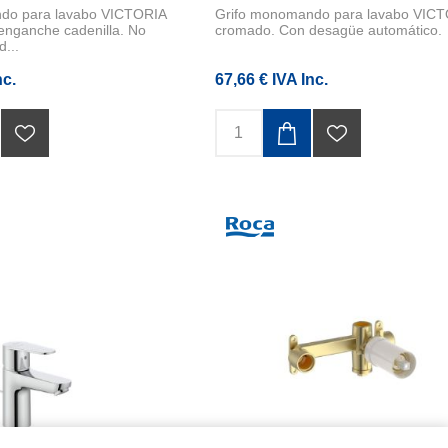
do para lavabo VICTORIA
Grifo monomando para lavabo VIC
enganche cadenilla. No
cromado. Con desagüe automático.
d...
nc.
67,66 € IVA Inc.