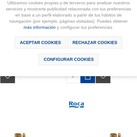
Utilizamos cookies propias y de terceros para analizar nuestros
servicios y mostrarte publicidad relacionada con tus preferencias
en base a un perfil elaborado a partir de tus hábitos de
navegación (por ejemplo, páginas visitadas). Puedes obtener
MANDO LAVABO VICTORIA
CUERPO EMPOTRADO LAVABO N
más información
y configurar tus preferencias.
ÜE AUTOMATICO
BLANCO BRILLO
do para lavabo VICTORIA
Cuerpo empotrable NU, para la insta
ACEPTAR COOKIES
RECHAZAR COOKIES
 Con desagüe automático.
de mezcladores monomando empotr
...
para lavavo
CONFIGURAR COOKIES
nc.
92,20 € IVA Inc.