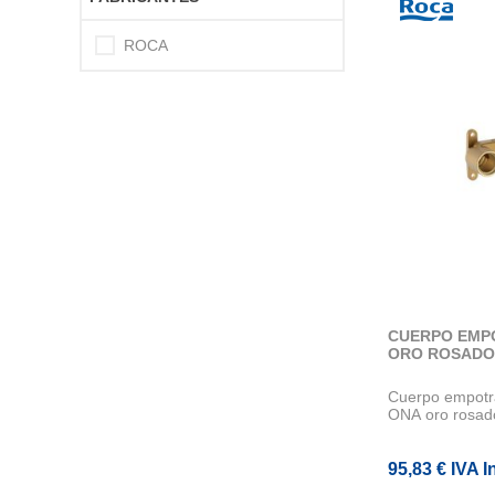
ROCA
CUERPO EMP
ORO ROSADO
Cuerpo empotra
ONA oro rosad
95,83 € IVA I