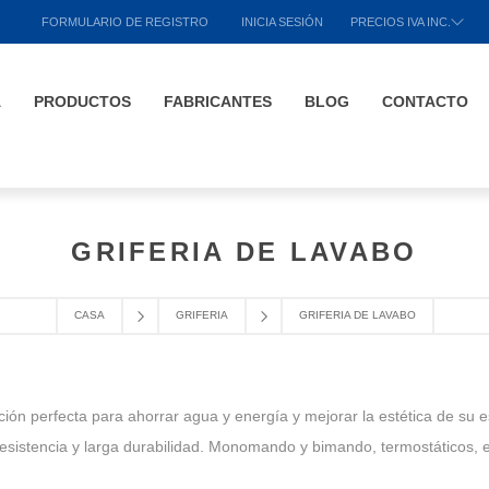
FORMULARIO DE REGISTRO
INICIA SESIÓN
PRECIOS IVA INC.
A
PRODUCTOS
FABRICANTES
BLOG
CONTACTO
GRIFERIA DE LAVABO
CASA
GRIFERIA
GRIFERIA DE LAVABO
ción perfecta para ahorrar agua y energía y mejorar la estética de su
esistencia y larga durabilidad. Monomando y bimando, termostáticos, 