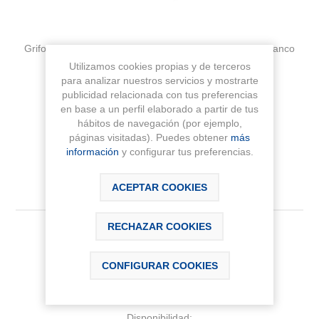
Grifo monomando empotrado para baño-ducha ONA blanco
mate. A completar con RocaBox ref. A525869403
Utilizamos cookies propias y de terceros
para analizar nuestros servicios y mostrarte
publicidad relacionada con tus preferencias
Fabricante:
ROCA
en base a un perfil elaborado a partir de tus
hábitos de navegación (por ejemplo,
Sku:
A5A0B9EB00
páginas visitadas). Puedes obtener
más
información
y configurar tus preferencias.
ACEPTAR COOKIES
RECHAZAR COOKIES
209,81 € IVA Inc.
CONFIGURAR COOKIES
AÑADIR AL CARRITO
Disponibilidad: