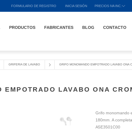
FORMULARIO DE REGISTRO
INICIA SESIÓN
PRECIOS IVA INC.
A
PRODUCTOS
FABRICANTES
BLOG
CONTACTO
GRIFERIA DE LAVABO
GRIFO MONOMANDO EMPOTRADO LAVABO ONA 
 EMPOTRADO LAVABO ONA CRO
Grifo monomando e
180mm. A completar
A5E3501C00