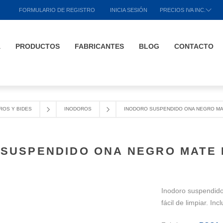
FORMULARIO DE REGISTRO
INICIA SESIÓN
PRECIOS IVA INC.
A
PRODUCTOS
FABRICANTES
BLOG
CONTACTO
ROS Y BIDES
INODOROS
INODORO SUSPENDIDO ONA NEGRO MA
 SUSPENDIDO ONA NEGRO MATE 
Inodoro suspendido
fácil de limpiar. In