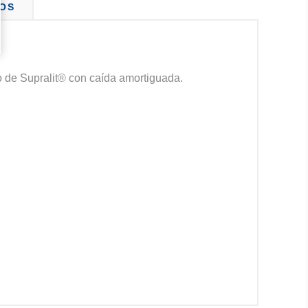
OS
o de Supralit® con caída amortiguada.