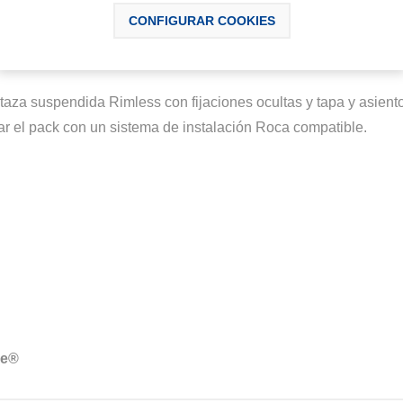
SCRIPCIÓN
DESCARGABLES
CONTÁCTAN
CONFIGURAR COOKIES
aza suspendida Rimless con fijaciones ocultas y tapa y asient
ar el pack con un sistema de instalación Roca compatible.
se®