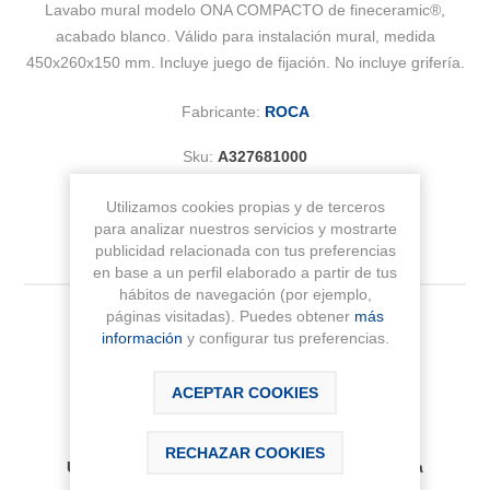
Lavabo mural modelo ONA COMPACTO de fineceramic®,
acabado blanco. Válido para instalación mural, medida
450x260x150 mm. Incluye juego de fijación. No incluye grifería.
Fabricante:
ROCA
Sku:
A327681000
Utilizamos cookies propias y de terceros
para analizar nuestros servicios y mostrarte
publicidad relacionada con tus preferencias
en base a un perfil elaborado a partir de tus
hábitos de navegación (por ejemplo,
páginas visitadas). Puedes obtener
más
118,88 € IVA Inc.
información
y configurar tus preferencias.
AÑADIR AL CARRITO
ACEPTAR COOKIES
Disponibilidad:
RECHAZAR COOKIES
Últimas unidades disponibles, plazo de entrega
aproximado 2-3 días