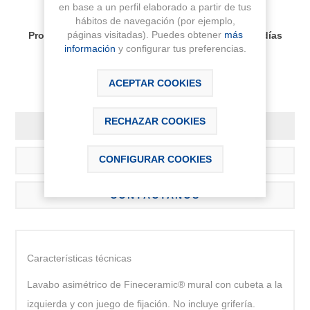
en base a un perfil elaborado a partir de tus
hábitos de navegación (por ejemplo,
Disponibilidad:
páginas visitadas). Puedes obtener
más
Producto bajo pedido, plazo de entrega aprox 30 días
información
y configurar tus preferencias.
ACEPTAR COOKIES
RECHAZAR COOKIES
DESCRIPCIÓN
CONFIGURAR COOKIES
DESCARGABLES
CONTÁCTANOS
Características técnicas
Lavabo asimétrico de Fineceramic® mural con cubeta a la
izquierda y con juego de fijación. No incluye grifería.