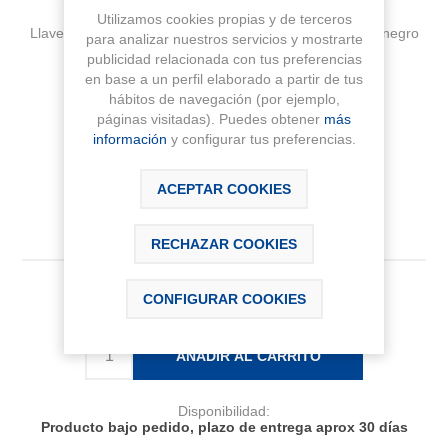
Utilizamos cookies propias y de terceros
Llave de escuadra SQUARE (válvula cerámica) 1/2-3/8 negro
para analizar nuestros servicios y mostrarte
titanio cepilllado
publicidad relacionada con tus preferencias
en base a un perfil elaborado a partir de tus
hábitos de navegación (por ejemplo,
Fabricante:
ROCA
páginas visitadas). Puedes obtener
más
información
y configurar tus preferencias.
Sku:
A5251679NM
ACEPTAR COOKIES
RECHAZAR COOKIES
22,78 € IVA Inc.
CONFIGURAR COOKIES
AÑADIR AL CARRITO
Disponibilidad:
Producto bajo pedido, plazo de entrega aprox 30 días