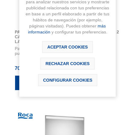
para analizar nuestros servicios y mostrarte
publicidad relacionada con tus preferencias
en base a un perfil elaborado a partir de tus
hábitos de navegación (por ejemplo,
páginas visitadas). Puedes obtener
más
PACK MUEBLE ESPEJO Y LAVABO MODELO GAP 2
información
y configurar tus preferencias.
CAJONES Y 1 PUERTA BLANCO MATE CON
LAVABO DESPLAZADO A LA DERECHA MEDIDA
1000X460
ACEPTAR COOKIES
Pack GAP. Conjunto de mueble base 2 cajones y 1
puerta modelo GAP con lavabo desplazado a ...
RECHAZAR COOKIES
704,70 € IVA Inc.
CONFIGURAR COOKIES