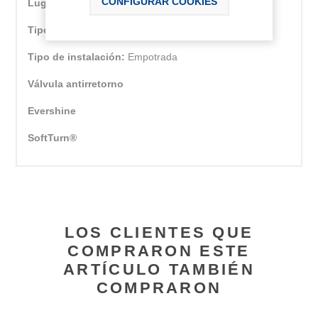
CONFIGURAR COOKIES
Lugar de instalación:
Ducha
Tipo de grifería:
Monomando
Tipo de instalación:
Empotrada
Válvula antirretorno
Evershine
SoftTurn®
LOS CLIENTES QUE
COMPRARON ESTE
ARTÍCULO TAMBIÉN
COMPRARON