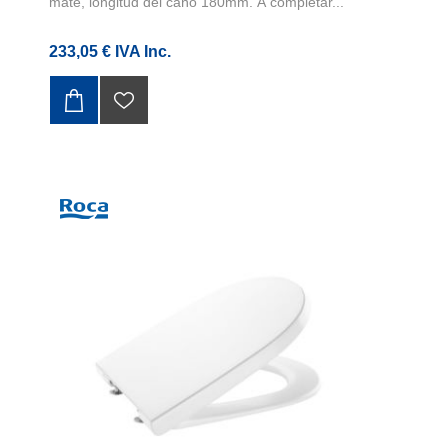
mate, longitud del caño 180mm. A completar...
233,05 € IVA Inc.