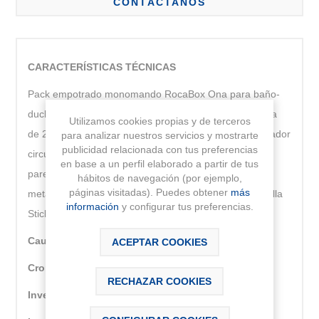
CONTÁCTANOS
CARACTERÍSTICAS TÉCNICAS
Pack empotrado monomando RocaBox Ona para baño-
ducha: incluye mezclador empotrable para baño-ducha
Utilizamos cookies propias y de terceros
de 2 vías con inversor automático Ona, Rocabox, rociador
para analizar nuestros servicios y mostrarte
publicidad relacionada con tus preferencias
circular ABS RainSense Ø250 mm, brazo de ducha de
en base a un perfil elaborado a partir de tus
pared L400 mm, soporte de toma Aqua Round, flexo
hábitos de navegación (por ejemplo,
páginas visitadas). Puedes obtener
más
metálico de 1,75 m PVC Neoflex y ducha de mano Stella
información
y configurar tus preferencias.
Stick Round.
Caudal (l/min a 3 bares):
20
ACEPTAR COOKIES
Cromo biniquel
RECHAZAR COOKIES
Inversor:
Automático