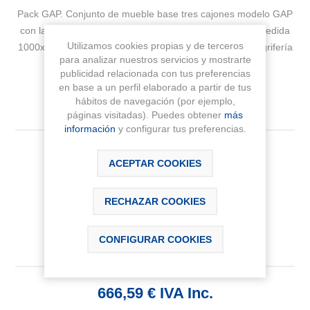
Pack GAP. Conjunto de mueble base tres cajones modelo GAP
con lavabo centrado y espejo EIDOS . Acabado nogal medida
Utilizamos cookies propias y de terceros
1000x460. Cajones con cierre amortiguado. No incluye grifería
para analizar nuestros servicios y mostrarte
publicidad relacionada con tus preferencias
Fabricante:
ROCA
en base a un perfil elaborado a partir de tus
hábitos de navegación (por ejemplo,
Sku:
A851855517
páginas visitadas). Puedes obtener
más
información
y configurar tus preferencias.
Medida
ACEPTAR COOKIES
RECHAZAR COOKIES
CONFIGURAR COOKIES
666,59 € IVA Inc.