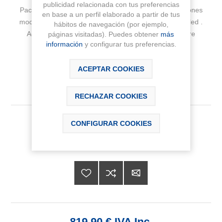
publicidad relacionada con tus preferencias
Pack VICTORIA. Conjunto de mueble base cuatro cajones
en base a un perfil elaborado a partir de tus
modelo VICTORIA con lavabo doble, espejo y aplique led .
hábitos de navegación (por ejemplo,
Acabado nogal medida 1200x453. Cajones con cierre
páginas visitadas). Puedes obtener
más
información
y configurar tus preferencias.
amortiguado. No incluye grifería
Fabricante:
ROCA
ACEPTAR COOKIES
Sku:
A851606517
RECHAZAR COOKIES
Medida
CONFIGURAR COOKIES
819,90 € IVA Inc.