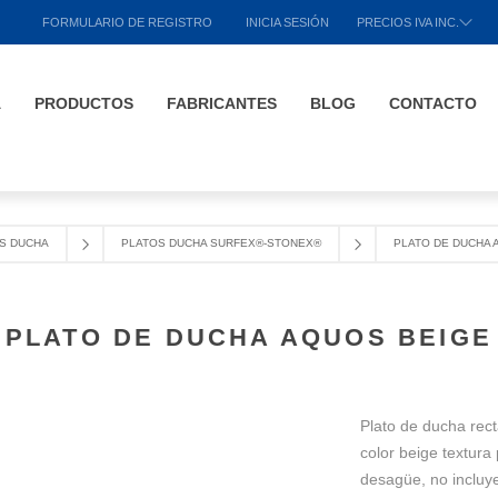
FORMULARIO DE REGISTRO
INICIA SESIÓN
PRECIOS IVA INC.
A
PRODUCTOS
FABRICANTES
BLOG
CONTACTO
S DUCHA
PLATOS DUCHA SURFEX®-STONEX®
PLATO DE DUCHA 
PLATO DE DUCHA AQUOS BEIGE
Plato de ducha rec
color beige textur
desagüe, no incluye