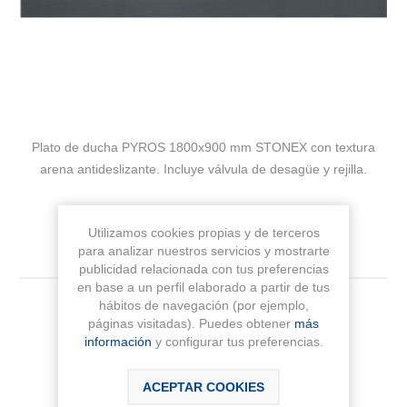
Plato de ducha PYROS 1800x900 mm STONEX con textura
arena antideslizante. Incluye válvula de desagüe y rejilla.
Fabricante:
ROCA
Utilizamos cookies propias y de terceros
Sku:
AP90170838401200
para analizar nuestros servicios y mostrarte
publicidad relacionada con tus preferencias
en base a un perfil elaborado a partir de tus
hábitos de navegación (por ejemplo,
Medida
páginas visitadas). Puedes obtener
más
información
y configurar tus preferencias.
ACEPTAR COOKIES