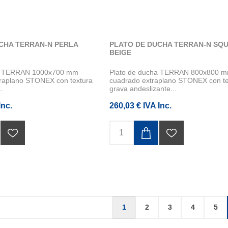
CHA TERRAN-N PERLA
PLATO DE DUCHA TERRAN-N SQ
BEIGE
ha TERRAN 1000x700 mm
Plato de ducha TERRAN 800x800 
traplano STONEX con textura
cuadrado extraplano STONEX con te
..
grava andeslizante...
Inc.
260,03 € IVA Inc.
1
2
3
4
5