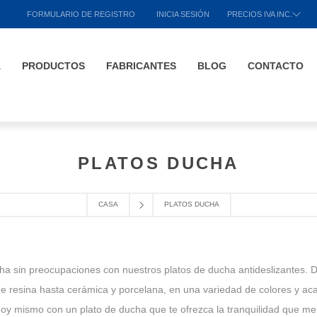
FORMULARIO DE REGISTRO
INICIA SESIÓN
PRECIOS IVA INC.
A
PRODUCTOS
FABRICANTES
BLOG
CONTACTO
PLATOS DUCHA
CASA
PLATOS DUCHA
cha sin preocupaciones con nuestros platos de ducha antideslizantes.
e resina hasta cerámica y porcelana, en una variedad de colores y aca
oy mismo con un plato de ducha que te ofrezca la tranquilidad que me