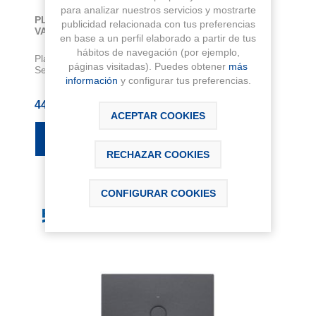
para analizar nuestros servicios y mostrarte
PLATO DE DUCHA CRATOS BLANCO CON
publicidad relacionada con tus preferencias
VALVULA LATERAL
en base a un perfil elaborado a partir de tus
hábitos de navegación (por ejemplo,
Plato de ducha CRATOS 1400x800x35 mm de
páginas visitadas). Puedes obtener
más
Senceramic. Textura antideslizante, extraplano. In...
información
y configurar tus preferencias.
440,44 € IVA Inc.
ACEPTAR COOKIES
RECHAZAR COOKIES
CONFIGURAR COOKIES