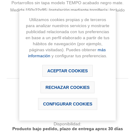
Portarrollos sin tapa modelo TEMPO acabado negro mate.
Medida 150x22x95. Instalación mediante tornillería. Incluido
sistema de fijación.
Utilizamos cookies propias y de terceros
para analizar nuestros servicios y mostrarte
Fabricante:
ROCA
publicidad relacionada con tus preferencias
en base a un perfil elaborado a partir de tus
Sku:
A817034NB0
hábitos de navegación (por ejemplo,
páginas visitadas). Puedes obtener
más
información
y configurar tus preferencias.
ACEPTAR COOKIES
RECHAZAR COOKIES
59,90 € IVA Inc.
CONFIGURAR COOKIES
AÑADIR AL CARRITO
Disponibilidad:
Producto bajo pedido, plazo de entrega aprox 30 días