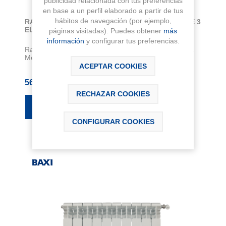
publicidad relacionada con tus preferencias
en base a un perfil elaborado a partir de tus
hábitos de navegación (por ejemplo,
RADIADOR DE ALUMINIO CONDAL 60 ALTURA DE 3
ELEMENTOS
páginas visitadas). Puedes obtener
más
información
y configurar tus preferencias.
Radiador formado por elementos acoplables entre si.
Medida del elemento 80 mm. Color blanc...
ACEPTAR COOKIES
56,16 € IVA Inc.
RECHAZAR COOKIES
CONFIGURAR COOKIES