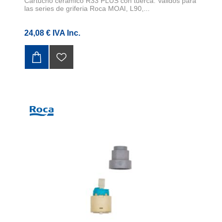
Cartucho cerámico R33 PLUS con tuerca. Validos para
las series de griferia Roca MOAI, L90,...
24,08 € IVA Inc.