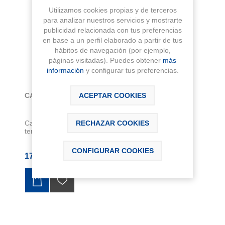
Utilizamos cookies propias y de terceros
para analizar nuestros servicios y mostrarte
publicidad relacionada con tus preferencias
en base a un perfil elaborado a partir de tus
hábitos de navegación (por ejemplo,
páginas visitadas). Puedes obtener
más
información
y configurar tus preferencias.
ACEPTAR COOKIES
CARTUCHO GRIFERIA TERMOSTATICA RT-9
RECHAZAR COOKIES
Cartucho RT-9. Validos para las series de griferÍa
termostática de Roca PANAMA-T
CONFIGURAR COOKIES
177,87 € IVA Inc.