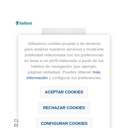
Utilizamos cookies propias y de terceros
para analizar nuestros servicios y mostrarte
publicidad relacionada con tus preferencias
en base a un perfil elaborado a partir de tus
hábitos de navegación (por ejemplo,
páginas visitadas). Puedes obtener
más
información
y configurar tus preferencias.
ACEPTAR COOKIES
RECHAZAR COOKIES
CALDERA MURAL DE CONDENSACION A GAS
CONFIGURAR COOKIES
ECOTEC PLUS VMW 26CS/1-5 C (N-ES) CON